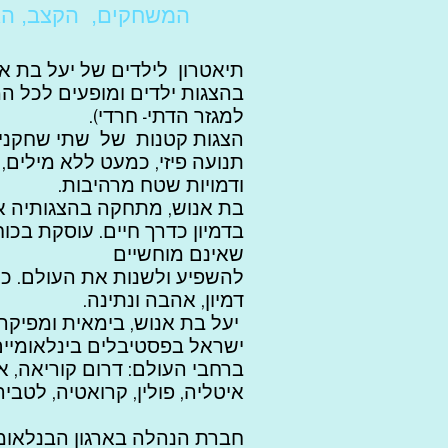
המשחקים, הקצב, הארי
תיאטרון לילדים של יעל בת א
בהצגות ילדים ומופעים לכל ה
למגזר הדתי- חרדי).
הצגות קטנות של שתי שחקנים
תנועה פיזי, כמעט ללא מילים, 
ודמויות שטח מרהיבות.
בת אנוש, מתחקה בהצגותיה 
בדמיון כדרך חיים. עוסקת בכו
שאינם מוחשיים
להשפיע ולשנות את העולם. כוח
דמיון, אהבה ונתינה.
יעל בת אנוש, בימאית ומפיקה.
ישראל בפסטיבלים בינלאומיים
ברחבי העולם: דרום קוריאה, אר
איטליה, פולין, קרואטיה, לטביה 
חברת הנהלה בארגון הבנלאומי