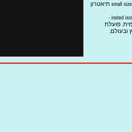
Assitej Israel" אסיטז' ישראל. וב small size תיאטרון
השתתפה באינסטד ישראל: insted israel -
ית.
פועלת
 ובעולם.