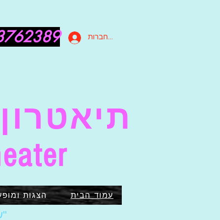
3762389
להתחברות
תיאטרון 
eater
עמוד הבית
הצגות ומופע
"ש